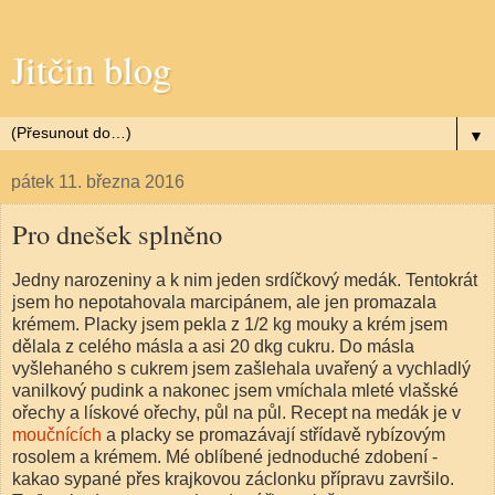
Jitčin blog
▼
pátek 11. března 2016
Pro dnešek splněno
Jedny narozeniny a k nim jeden srdíčkový medák. Tentokrát
jsem ho nepotahovala marcipánem, ale jen promazala
krémem. Placky jsem pekla z 1/2 kg mouky a krém jsem
dělala z celého másla a asi 20 dkg cukru. Do másla
vyšlehaného s cukrem jsem zašlehala uvařený a vychladlý
vanilkový pudink a nakonec jsem vmíchala mleté vlašské
ořechy a lískové ořechy, půl na půl. Recept na medák je v
moučnících
a placky se promazávají střídavě rybízovým
rosolem a krémem. Mé oblíbené jednoduché zdobení -
kakao sypané přes krajkovou záclonku přípravu završilo.